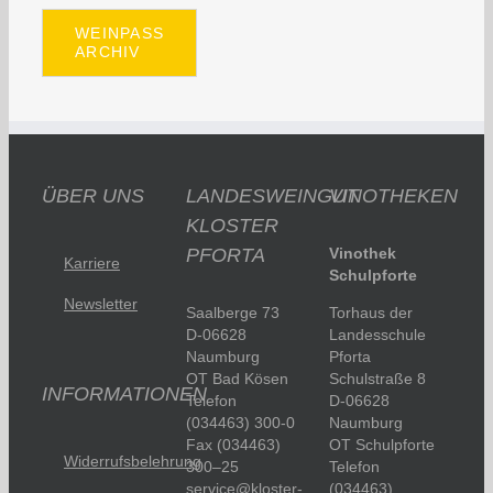
WEINPASS
ARCHIV
ÜBER UNS
LANDESWEINGUT
VINOTHEKEN
KLOSTER
PFORTA
Vinothek
Karriere
Schulpforte
Newsletter
Saalberge 73
Torhaus der
D-06628
Landesschule
Naumburg
Pforta
OT Bad Kösen
Schulstraße 8
INFORMATIONEN
Telefon
D-06628
(034463) 300-0
Naumburg
Fax (034463)
OT Schulpforte
Widerrufsbelehrung
300–25
Telefon
service@kloster-
(034463)