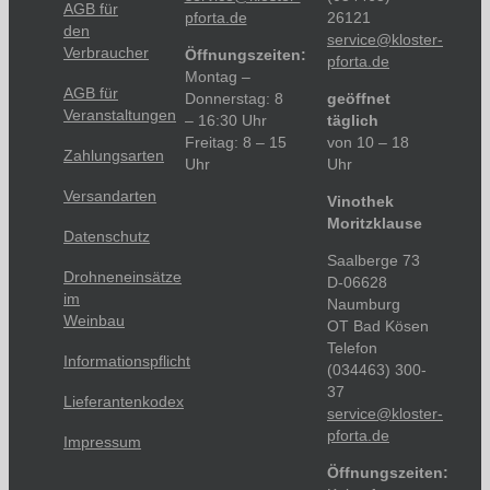
AGB für
pforta.de
26121
den
service@kloster-
Verbraucher
Öffnungszeiten:
pforta.de
Montag –
AGB für
Donnerstag: 8
geöffnet
Veranstaltungen
– 16:30 Uhr
täglich
Freitag: 8 – 15
von 10 – 18
Zahlungsarten
Uhr
Uhr
Versandarten
Vinothek
Moritzklause
Datenschutz
Saalberge 73
Drohneneinsätze
D-06628
im
Naumburg
Weinbau
OT Bad Kösen
Telefon
Informationspflicht
(034463) 300-
37
Lieferantenkodex
service@kloster-
pforta.de
Impressum
Öffnungszeiten: