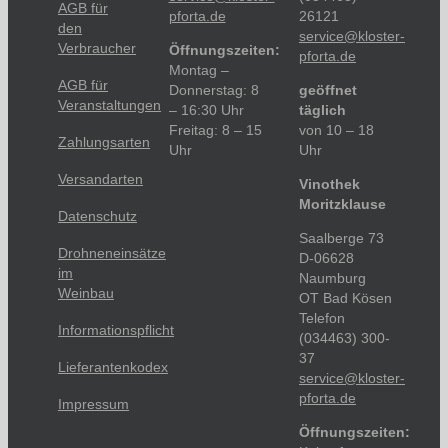
AGB für
pforta.de
26121
den
service@kloster-
Verbraucher
Öffnungszeiten:
pforta.de
Montag –
AGB für
Donnerstag: 8
geöffnet
Veranstaltungen
– 16:30 Uhr
täglich
Freitag: 8 – 15
von 10 – 18
Zahlungsarten
Uhr
Uhr
Versandarten
Vinothek
Moritzklause
Datenschutz
Saalberge 73
Drohneneinsätze
D-06628
im
Naumburg
Weinbau
OT Bad Kösen
Telefon
Informationspflicht
(034463) 300-
37
Lieferantenkodex
service@kloster-
pforta.de
Impressum
Öffnungszeiten: