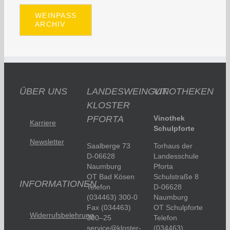
WEINPASS
ARCHIV
ÜBER UNS
LANDESWEINGUT
VINOTHEKEN
KLOSTER
PFORTA
Vinothek
Karriere
Schulpforte
Newsletter
Saalberge 73
Torhaus der
D-06628
Landesschule
Naumburg
Pforta
OT Bad Kösen
Schulstraße 8
INFORMATIONEN
Telefon
D-06628
(034463) 300-0
Naumburg
Fax (034463)
OT Schulpforte
Widerrufsbelehrung
300–25
Telefon
service@kloster-
(034463)