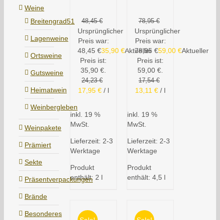
Weine
Breitengrad51
48,45
€
78,95
€
Ursprünglicher
Ursprünglicher
Lagenweine
Preis war:
Preis war:
48,45 €
35,90
€
Aktueller
78,95 €
59,00
€
Aktueller
Ortsweine
Preis ist:
Preis ist:
35,90 €.
59,00 €.
Gutsweine
24,23
€
17,54
€
Heimatwein
17,95
€
/
l
13,11
€
/
l
Weinbergleben
inkl. 19 %
inkl. 19 %
MwSt.
MwSt.
Weinpakete
Lieferzeit:
2-3
Lieferzeit:
2-3
Prämiert
Werktage
Werktage
Sekte
Produkt
Produkt
enthält: 2
l
enthält: 4,5
l
Präsentverpackungen
Brände
Besonderes