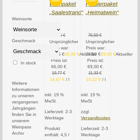
Sale!
Sale!
Weinpaket
Probierpaket
„Saalestrand“
„Heimatwein“
Weinsorte
88,95
€
76,50
€
Geschmack
Ursprünglicher
Ursprünglicher
Preis war:
Preis war:
88,95 €
66,00
€
Aktueller
76,50 €
69,00
€
Aktueller
Preis ist:
Preis ist:
In stock
66,00 €.
69,00 €.
19,77
€
11,33
€
14,67
€
/
l
10,22
€
/
l
Weitere
Informationen
inkl. 19 %
inkl. 19 %
zu unseren
MwSt.
MwSt.
vergangenen
Jahrgängen
Lieferzeit:
2-3
zzgl.
finden Sie in
Werktage
Versandkosten
unserem
Weinpass
Produkt
Lieferzeit:
2-3
Archiv
enthält: 4,5
l
Werktage