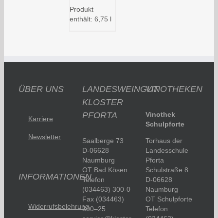
Produkt
enthält: 6,75
l
ÜBER UNS
LANDESWEINGUT
VINOTHEKEN
KLOSTER
PFORTA
Vinothek
Karriere
Schulpforte
Newsletter
Saalberge 73
Torhaus der
D-06628
Landesschule
Naumburg
Pforta
OT Bad Kösen
Schulstraße 8
INFORMATIONEN
Telefon
D-06628
(034463) 300-0
Naumburg
Fax (034463)
OT Schulpforte
Widerrufsbelehrung
300–25
Telefon