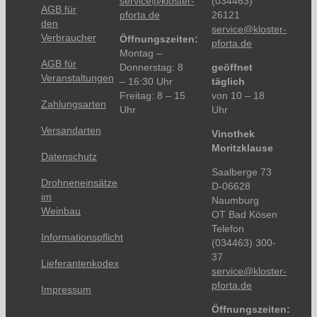
service@kloster-
(034463)
AGB für
pforta.de
26121
den
service@kloster-
Verbraucher
Öffnungszeiten:
pforta.de
Montag –
AGB für
Donnerstag: 8
geöffnet
Veranstaltungen
– 16:30 Uhr
täglich
Freitag: 8 – 15
von 10 – 18
Zahlungsarten
Uhr
Uhr
Versandarten
Vinothek
Moritzklause
Datenschutz
Saalberge 73
Drohneneinsätze
D-06628
im
Naumburg
Weinbau
OT Bad Kösen
Telefon
Informationspflicht
(034463) 300-
37
Lieferantenkodex
service@kloster-
pforta.de
Impressum
Öffnungszeiten: