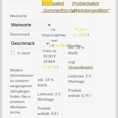
Sale!
Weinpaket
Probierpaket
„Sommerfrische“
„Weinbergedition“
Weinsorte
76,50
€
78,95
€
Geschmack
11,33
€
/
l
Ursprünglicher
Preis war:
78,95 €
59,00
€
Aktueller
inkl. 19 %
Preis ist:
In stock
MwSt.
59,00 €.
17,54
€
zzgl.
13,11
€
/
l
Versandkosten
Weitere
Informationen
Lieferzeit:
2-3
inkl. 19 %
zu unseren
Werktage
MwSt.
vergangenen
Produkt
Jahrgängen
Lieferzeit:
2-3
enthält: 6,75
l
finden Sie in
Werktage
unserem
Weinpass
Produkt
Archiv
enthält: 4,5
l