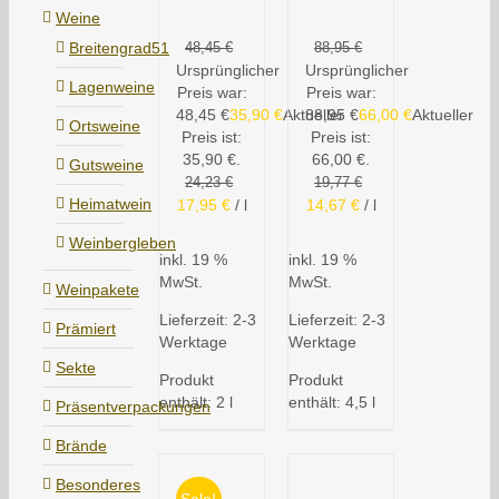
Weine
Breitengrad51
48,45
€
88,95
€
Ursprünglicher
Ursprünglicher
Lagenweine
Preis war:
Preis war:
48,45 €
35,90
€
Aktueller
88,95 €
66,00
€
Aktueller
Ortsweine
Preis ist:
Preis ist:
35,90 €.
66,00 €.
Gutsweine
24,23
€
19,77
€
Heimatwein
17,95
€
/
l
14,67
€
/
l
Weinbergleben
inkl. 19 %
inkl. 19 %
MwSt.
MwSt.
Weinpakete
Lieferzeit:
2-3
Lieferzeit:
2-3
Prämiert
Werktage
Werktage
Sekte
Produkt
Produkt
enthält: 2
l
enthält: 4,5
l
Präsentverpackungen
Brände
Besonderes