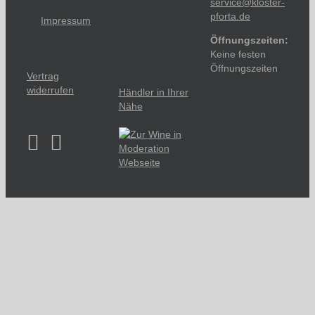
service@kloster-
pforta.de
Impressum
Öffnungszeiten:
Keine festen
Öffnungszeiten
Vertrag
widerrufen
Händler in Ihrer
Nähe