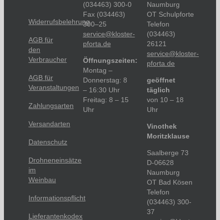
(034463) 300-0
Naumburg
Fax (034463)
OT Schulpforte
Widerrufsbelehrung
300–25
Telefon
service@kloster-
(034463)
AGB für
pforta.de
26121
den
service@kloster-
Verbraucher
Öffnungszeiten:
pforta.de
Montag –
AGB für
Donnerstag: 8
geöffnet
Veranstaltungen
– 16:30 Uhr
täglich
Freitag: 8 – 15
von 10 – 18
Zahlungsarten
Uhr
Uhr
Versandarten
Vinothek
Moritzklause
Datenschutz
Saalberge 73
Drohneneinsätze
D-06628
im
Naumburg
Weinbau
OT Bad Kösen
Telefon
Informationspflicht
(034463) 300-
37
Lieferantenkodex