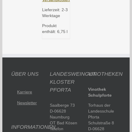
Lieferzeit:
2-3
Werktage
Produkt
enthält: 6,75
l
ÜBER UNS
LANDESWEINGUT
VINOTHEKEN
KLOSTER
PFORTA
Vinothek
Karriere
Schulpforte
Newsletter
Saalberge 73
Torhaus der
D-06628
Landesschule
Naumburg
Pforta
OT Bad Kösen
Schulstraße 8
INFORMATIONEN
Telefon
D-06628