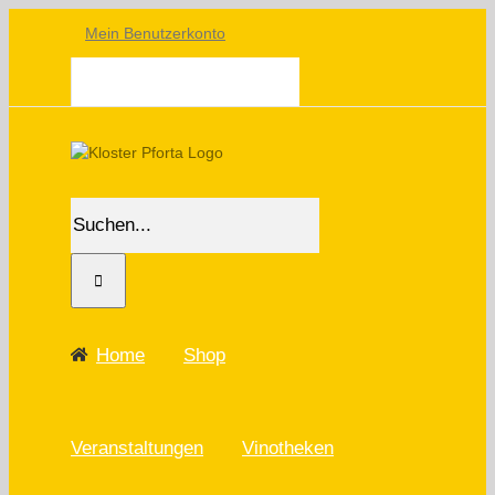
Skip
Mein Benutzerkonto
to
content
WARENKORB
Suche
nach:
Home
Shop
Veranstaltungen
Vinotheken