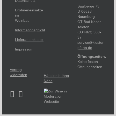
Datenschutz
Saalberge 73
Drohneneinsätze
D-06628
im
Naumburg
Weinbau
OT Bad Kösen
Telefon
Informationspflicht
(034463) 300-
37
Lieferantenkodex
service@kloster-
pforta.de
Impressum
Öffnungszeiten:
Keine festen
Öffnungszeiten
Vertrag
widerrufen
Händler in Ihrer
Nähe