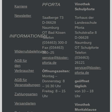
PFORTA
Vinothek
Karriere
Schulpforte
Newsletter
Saalberge 73
Torhaus der
D-06628
Landesschule
Naumburg
Pforta
OT Bad Kösen
Schulstraße 8
INFORMATIONEN
Telefon
D-06628
(034463) 300-0
Naumburg
Fax (034463)
OT Schulpforte
Widerrufsbelehrung
300–25
Telefon
service@kloster-
(034463)
AGB für
pforta.de
26121
den
service@kloster-
Verbraucher
Öffnungszeiten:
pforta.de
Montag –
AGB für
Donnerstag: 8
geöffnet
Veranstaltungen
– 16:30 Uhr
täglich
Freitag: 8 – 15
von 10 – 18
Zahlungsarten
Uhr
Uhr
Versandarten
Vinothek
Moritzklause