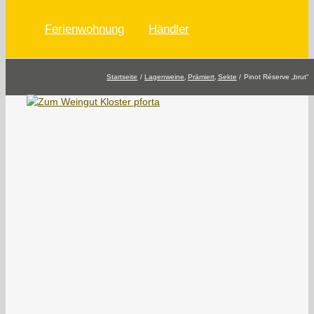
Ferienwohnung
Händler
Startseite
Lagenweine
Prämiert
Sekte
Pinot Réserve „brut“