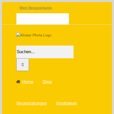
Skip
Mein Benutzerkonto
to
content
WARENKORB
Suche
nach:
Home
Shop
Veranstaltungen
Vinotheken