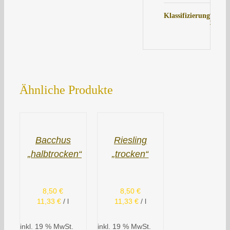
Deuts
Klassifizierung
Quali
Ähnliche Produkte
Bacchus
Riesling
„halbtrocken“
„trocken“
8,50
€
8,50
€
11,33
€
/
l
11,33
€
/
l
inkl. 19 % MwSt.
inkl. 19 % MwSt.