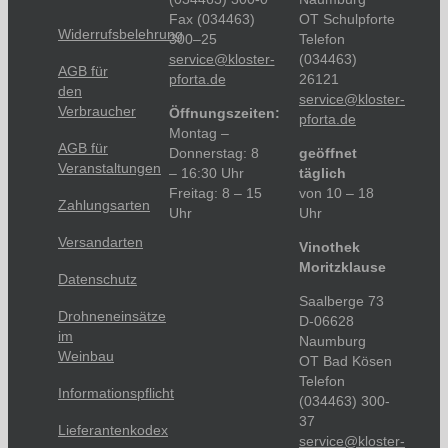
Fax (034463)
OT Schulpforte
Widerrufsbelehrung
300–25
Telefon
service@kloster-
(034463)
AGB für
pforta.de
26121
den
service@kloster-
Verbraucher
Öffnungszeiten:
pforta.de
Montag –
AGB für
Donnerstag: 8
geöffnet
Veranstaltungen
– 16:30 Uhr
täglich
Freitag: 8 – 15
von 10 – 18
Zahlungsarten
Uhr
Uhr
Versandarten
Vinothek
Moritzklause
Datenschutz
Saalberge 73
Drohneneinsätze
D-06628
im
Naumburg
Weinbau
OT Bad Kösen
Telefon
Informationspflicht
(034463) 300-
37
Lieferantenkodex
service@kloster-