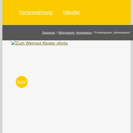
Ferienwohnung
Händler
Startseite
Weinpakete
Heimatwein
Probierpaket „Heimatwein“
Sale!