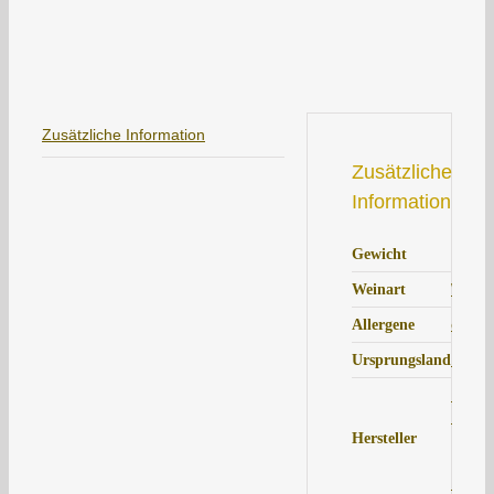
Zusätzliche Information
Zusätzliche
Information
11 kg
Gewicht
Weinp
Weinart
enthäl
Allergene
Deuts
Ursprungsland
Lande
Kloste
Hersteller
| Saa
| D-0
Naum