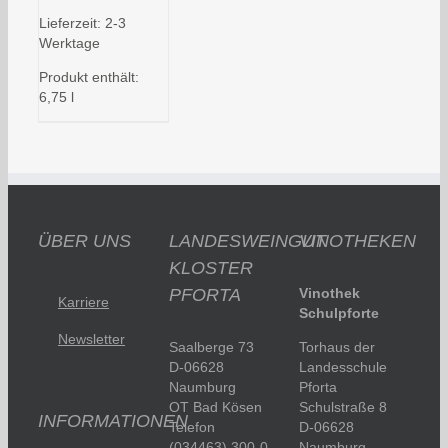
Lieferzeit:
2-3
Werktage
Produkt enthält:
6,75
l
ÜBER UNS
LANDESWEINGUT
VINOTHEKEN
KLOSTER
PFORTA
Vinothek
Karriere
Schulpforte
Newsletter
Saalberge 73
Torhaus der
D-06628
Landesschule
Naumburg
Pforta
OT Bad Kösen
Schulstraße 8
INFORMATIONEN
Telefon
D-06628
(034463) 300-0
Naumburg