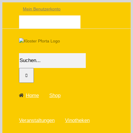
Skip
Mein Benutzerkonto
to
content
WARENKORB
Suche
nach:
Home
Shop
Veranstaltungen
Vinotheken