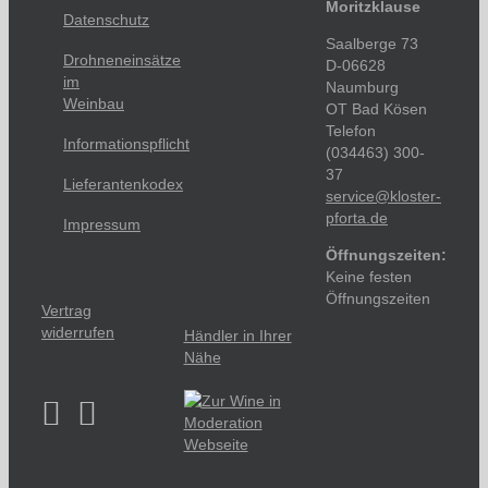
Moritzklause
Datenschutz
Saalberge 73
Drohneneinsätze
D-06628
im
Naumburg
Weinbau
OT Bad Kösen
Telefon
Informationspflicht
(034463) 300-
37
Lieferantenkodex
service@kloster-
pforta.de
Impressum
Öffnungszeiten:
Keine festen
Öffnungszeiten
Vertrag
widerrufen
Händler in Ihrer
Nähe