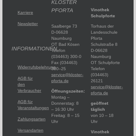
KLOSTER
PFORTA
Vinothek
Karriere
Schulpforte
Newsletter
Saalberge 73
Torhaus der
D-06628
Landesschule
Naumburg
Pforta
OT Bad Kösen
Schulstraße 8
INFORMATIONEN
Telefon
D-06628
(034463) 300-0
Naumburg
Fax (034463)
OT Schulpforte
Widerrufsbelehrung
300–25
Telefon
service@kloster-
(034463)
AGB für
pforta.de
26121
den
service@kloster-
Verbraucher
Öffnungszeiten:
pforta.de
Montag –
AGB für
Donnerstag: 8
geöffnet
Veranstaltungen
– 16:30 Uhr
täglich
Freitag: 8 – 15
von 10 – 18
Zahlungsarten
Uhr
Uhr
Versandarten
Vinothek