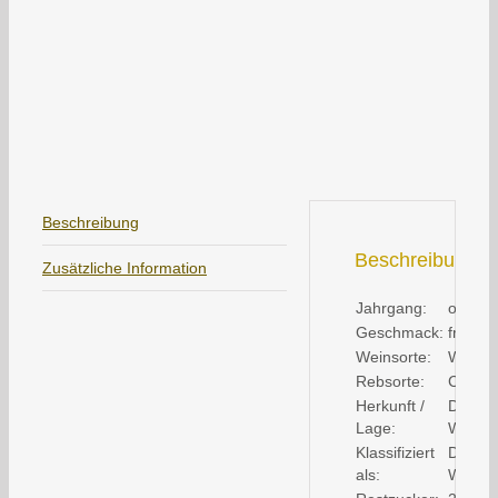
Beschreibung
Beschreibung
Zusätzliche Information
Jahrgang:
ohne 
Geschmack:
fruchti
Weinsorte:
Weißw
Rebsorte:
Cuvée
Herkunft /
Deutsc
Lage:
Weiner
Klassifiziert
Deutsc
als:
Wein