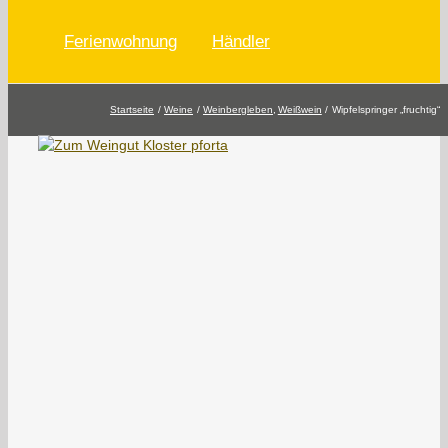
Ferienwohnung
Händler
Startseite
Weine
Weinbergleben
Weißwein
Wipfelspringer „fruchtig“