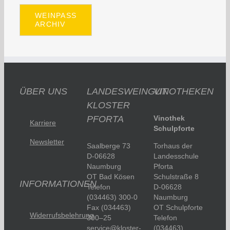
WEINPASS
ARCHIV
ÜBER UNS
LANDESWEINGUT
VINOTHEKEN
KLOSTER
PFORTA
Vinothek
Karriere
Schulpforte
Newsletter
Saalberge 73
Torhaus der
D-06628
Landesschule
Naumburg
Pforta
OT Bad Kösen
Schulstraße 8
INFORMATIONEN
Telefon
D-06628
(034463) 300-0
Naumburg
Fax (034463)
OT Schulpforte
Widerrufsbelehrung
300–25
Telefon
service@kloster-
(034463)