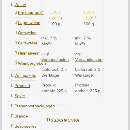
Weine
3,90
€
3,90
€
Breitengrad51
1,73
€
/
1,73
€
/
Lagenweine
100
g
100
g
Ortsweine
inkl. 7 %
inkl. 7 %
Gutsweine
MwSt.
MwSt.
Heimatwein
zzgl.
zzgl.
Versandkosten
Versandkosten
Weinbergleben
Lieferzeit:
2-3
Lieferzeit:
2-3
Werktage
Werktage
Weinpakete
Produkt
Produkt
Prämiert
enthält: 225
g
enthält: 225
g
Sekte
Präsentverpackungen
Brände
Traubenkernöl
Besonderes