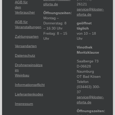
AGB für
pforta.de
26121
den
service@kloster-
Verbraucher
Öffnungszeiten:
pforta.de
Montag –
AGB für
Donnerstag: 8
geöffnet
Veranstaltungen
– 16:30 Uhr
täglich
Freitag: 8 – 15
von 10 – 18
Zahlungsarten
Uhr
Uhr
Versandarten
Vinothek
Moritzklause
Datenschutz
Saalberge 73
Drohneneinsätze
D-06628
im
Naumburg
Weinbau
OT Bad Kösen
Telefon
Informationspflicht
(034463) 300-
37
Lieferantenkodex
service@kloster-
pforta.de
Impressum
Öffnungszeiten: