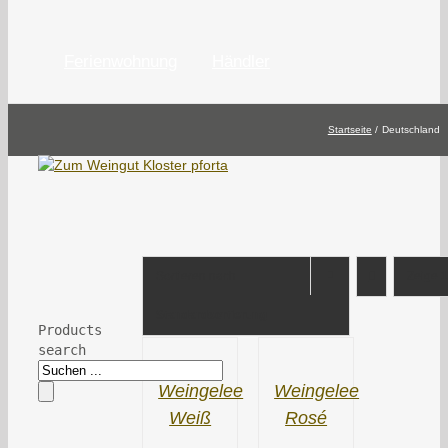
Ferienwohnung
Händler
Startseite
Deutschland
Sortieren nach
Zeige
1
Standardsortierung
Products
search
Weingelee
Weingelee
Weiß
Rosé