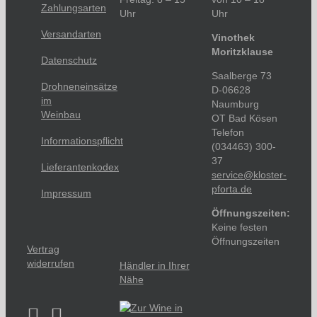
Zahlungsarten
Uhr
Uhr
Versandarten
Vinothek
Moritzklause
Datenschutz
Saalberge 73
Drohneneinsätze
D-06628
im
Naumburg
Weinbau
OT Bad Kösen
Telefon
Informationspflicht
(034463) 300-
37
Lieferantenkodex
service@kloster-
pforta.de
Impressum
Öffnungszeiten:
Keine festen
Öffnungszeiten
Vertrag
widerrufen
Händler in Ihrer
Nähe