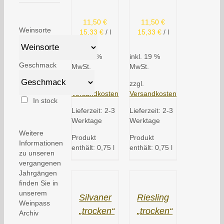
11,50
€
11,50
€
Weinsorte
15,33
€
/
l
15,33
€
/
l
inkl. 19 %
inkl. 19 %
Geschmack
MwSt.
MwSt.
zzgl.
zzgl.
Versandkosten
Versandkosten
In stock
Lieferzeit:
2-3
Lieferzeit:
2-3
Werktage
Werktage
Weitere
Produkt
Produkt
Informationen
enthält: 0,75
l
enthält: 0,75
l
zu unseren
vergangenen
Jahrgängen
finden Sie in
unserem
Silvaner
Riesling
Weinpass
„trocken“
„trocken“
Archiv