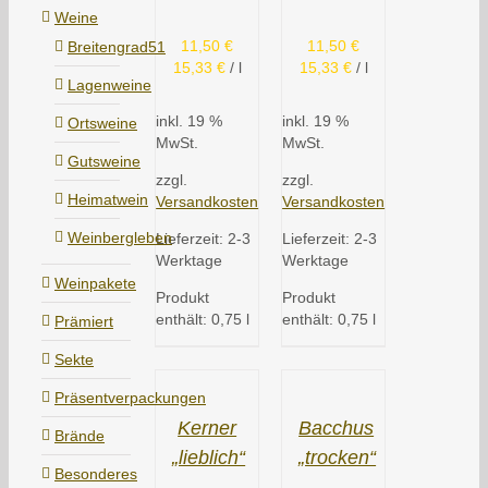
Weine
11,50
€
11,50
€
Breitengrad51
15,33
€
/
l
15,33
€
/
l
Lagenweine
inkl. 19 %
inkl. 19 %
Ortsweine
MwSt.
MwSt.
Gutsweine
zzgl.
zzgl.
Heimatwein
Versandkosten
Versandkosten
Weinbergleben
Lieferzeit:
2-3
Lieferzeit:
2-3
Werktage
Werktage
Weinpakete
Produkt
Produkt
enthält: 0,75
l
enthält: 0,75
l
Prämiert
Sekte
Präsentverpackungen
Kerner
Bacchus
Brände
„lieblich“
„trocken“
Besonderes