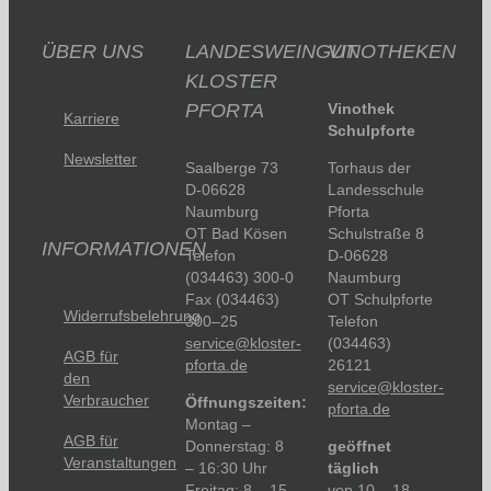
ÜBER UNS
LANDESWEINGUT
VINOTHEKEN
KLOSTER
PFORTA
Vinothek
Karriere
Schulpforte
Newsletter
Saalberge 73
Torhaus der
D-06628
Landesschule
Naumburg
Pforta
OT Bad Kösen
Schulstraße 8
INFORMATIONEN
Telefon
D-06628
(034463) 300-0
Naumburg
Fax (034463)
OT Schulpforte
Widerrufsbelehrung
300–25
Telefon
service@kloster-
(034463)
AGB für
pforta.de
26121
den
service@kloster-
Verbraucher
Öffnungszeiten:
pforta.de
Montag –
AGB für
Donnerstag: 8
geöffnet
Veranstaltungen
– 16:30 Uhr
täglich
Freitag: 8 – 15
von 10 – 18