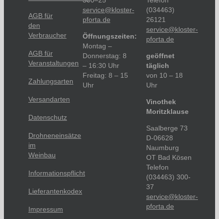
300–25
Telefon
service@kloster-
(034463)
AGB für
pforta.de
26121
den
service@kloster-
Verbraucher
Öffnungszeiten:
pforta.de
Montag –
AGB für
Donnerstag: 8
geöffnet
Veranstaltungen
– 16:30 Uhr
täglich
Freitag: 8 – 15
von 10 – 18
Zahlungsarten
Uhr
Uhr
Versandarten
Vinothek
Moritzklause
Datenschutz
Saalberge 73
Drohneneinsätze
D-06628
im
Naumburg
Weinbau
OT Bad Kösen
Telefon
Informationspflicht
(034463) 300-
37
Lieferantenkodex
service@kloster-
pforta.de
Impressum