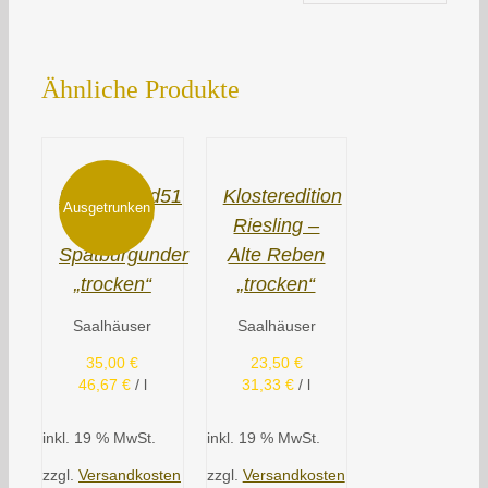
Ähnliche Produkte
Breitengrad51
Klosteredition
Ausgetrunken
–
Riesling –
Spätburgunder
Alte Reben
„trocken“
„trocken“
Saalhäuser
Saalhäuser
35,00
€
23,50
€
46,67
€
/
l
31,33
€
/
l
inkl. 19 % MwSt.
inkl. 19 % MwSt.
zzgl.
Versandkosten
zzgl.
Versandkosten