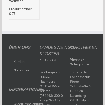
Werktage
Produkt enthält:
0,75
l
ÜBER UNS
LANDESWEINGUT
VINOTHEKEN
KLOSTER
PFORTA
Vinothek
Karriere
Schulpforte
Newsletter
Saalberge 73
Torhaus der
D-06628
Landesschule
Naumburg
Pforta
OT Bad Kösen
Schulstraße 8
INFORMATIONEN
Telefon
D-06628
(034463) 300-0
Naumburg
Fax (034463)
OT Schulpforte
Widerrufsbelehrung