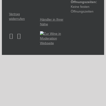
Öffnungszeiten:
Keine festen
Öffnungszeiten
Vertrag
widerrufen
Händler in Ihrer
Nähe