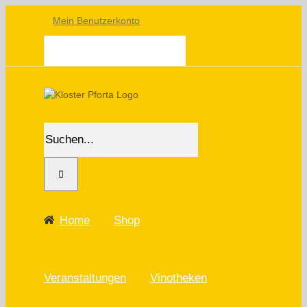
Skip
Mein Benutzerkonto
to
content
WARENKORB
Suche
nach:
Home
Shop
Veranstaltungen
Vinotheken