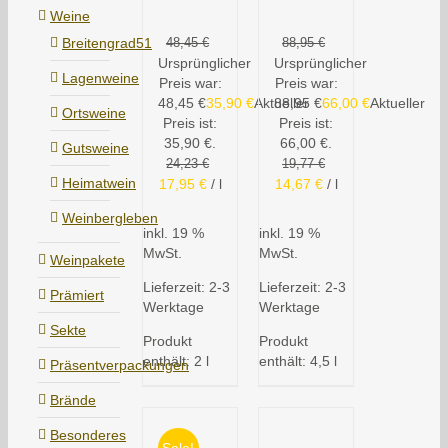
Weine
Breitengrad51
48,45
€
88,95
€
Ursprünglicher
Ursprünglicher
Lagenweine
Preis war:
Preis war:
48,45 €
35,90
€
Aktueller
88,95 €
66,00
€
Aktueller
Ortsweine
Preis ist:
Preis ist:
35,90 €.
66,00 €.
Gutsweine
24,23
€
19,77
€
Heimatwein
17,95
€
/
l
14,67
€
/
l
Weinbergleben
inkl. 19 %
inkl. 19 %
MwSt.
MwSt.
Weinpakete
Lieferzeit:
2-3
Lieferzeit:
2-3
Prämiert
Werktage
Werktage
Sekte
Produkt
Produkt
enthält: 2
l
enthält: 4,5
l
Präsentverpackungen
Brände
Besonderes