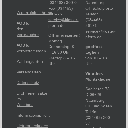
(034463) 300-0
Naumburg
Fax (034463)
OT Schulpforte
Widerrufsbelehrung
300–25
Telefon
service@kloster-
(034463)
AGB für
pforta.de
26121
den
service@kloster-
Verbraucher
Öffnungszeiten:
pforta.de
Montag –
AGB für
Donnerstag: 8
geöffnet
Veranstaltungen
– 16:30 Uhr
täglich
Freitag: 8 – 15
von 10 – 18
Zahlungsarten
Uhr
Uhr
Versandarten
Vinothek
Moritzklause
Datenschutz
Saalberge 73
Drohneneinsätze
D-06628
im
Naumburg
Weinbau
OT Bad Kösen
Telefon
Informationspflicht
(034463) 300-
37
Lieferantenkodex