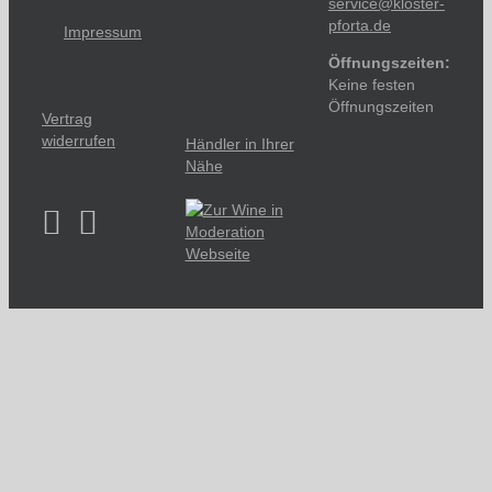
service@kloster-
pforta.de
Impressum
Öffnungszeiten:
Keine festen
Öffnungszeiten
Vertrag
widerrufen
Händler in Ihrer
Nähe