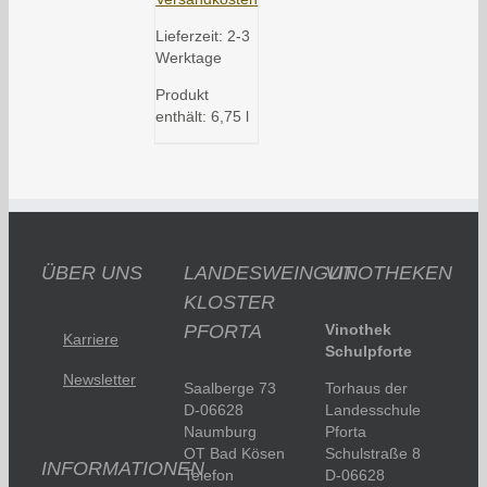
Lieferzeit:
2-3
Werktage
Produkt
enthält: 6,75
l
ÜBER UNS
LANDESWEINGUT
VINOTHEKEN
KLOSTER
PFORTA
Vinothek
Karriere
Schulpforte
Newsletter
Saalberge 73
Torhaus der
D-06628
Landesschule
Naumburg
Pforta
OT Bad Kösen
Schulstraße 8
INFORMATIONEN
Telefon
D-06628