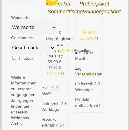
Sale!
Weinpaket
Probierpaket
„Sommerfrische“
„Weinbergedition“
Weinsorte
76,50
€
78,95
€
Geschmack
11,33
€
/
l
Ursprünglicher
Preis war:
78,95 €
59,00
€
Aktueller
inkl. 19 %
Preis ist:
In stock
MwSt.
59,00 €.
17,54
€
zzgl.
13,11
€
/
l
Versandkosten
Weitere
Informationen
Lieferzeit:
2-3
inkl. 19 %
zu unseren
Werktage
MwSt.
vergangenen
Produkt
Jahrgängen
Lieferzeit:
2-3
enthält: 6,75
l
finden Sie in
Werktage
unserem
Weinpass
Produkt
Archiv
enthält: 4,5
l