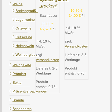
Weine
„trocken“
10,50
€
Breitengrad51
Saalhäuser
14,00
€
/
l
Lagenweine
35,00
€
inkl. 19 %
Ortsweine
46,67
€
/
l
MwSt.
Gutsweine
inkl. 19 %
zzgl.
Heimatwein
MwSt.
Versandkosten
Weinbergleben
zzgl.
Lieferzeit:
2-3
Versandkosten
Werktage
Weinpakete
Lieferzeit:
2-3
Produkt
Werktage
enthält: 0,75
l
Prämiert
Produkt
Sekte
enthält: 0,75
l
Präsentverpackungen
Brände
Besonderes