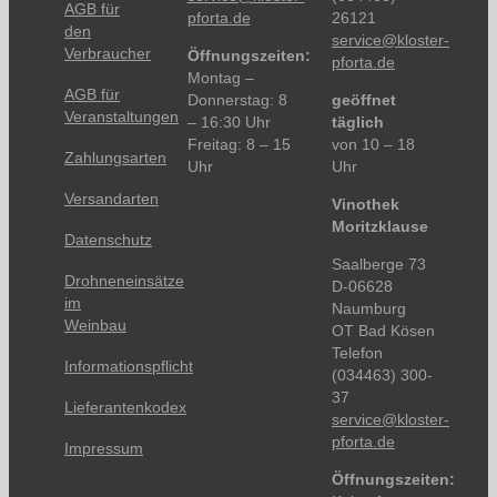
AGB für
pforta.de
26121
den
service@kloster-
Verbraucher
Öffnungszeiten:
pforta.de
Montag –
AGB für
Donnerstag: 8
geöffnet
Veranstaltungen
– 16:30 Uhr
täglich
Freitag: 8 – 15
von 10 – 18
Zahlungsarten
Uhr
Uhr
Versandarten
Vinothek
Moritzklause
Datenschutz
Saalberge 73
Drohneneinsätze
D-06628
im
Naumburg
Weinbau
OT Bad Kösen
Telefon
Informationspflicht
(034463) 300-
37
Lieferantenkodex
service@kloster-
pforta.de
Impressum
Öffnungszeiten: