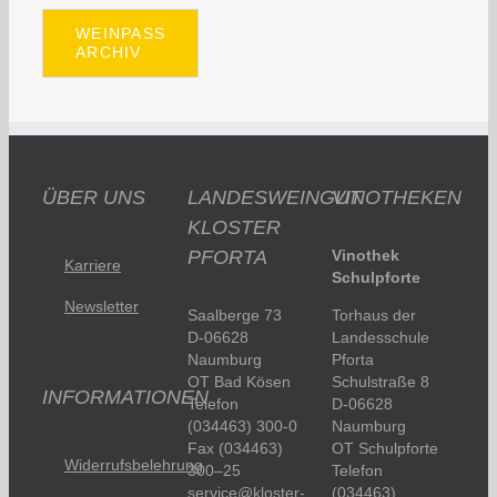
WEINPASS
ARCHIV
ÜBER UNS
LANDESWEINGUT
VINOTHEKEN
KLOSTER
PFORTA
Vinothek
Karriere
Schulpforte
Newsletter
Saalberge 73
Torhaus der
D-06628
Landesschule
Naumburg
Pforta
OT Bad Kösen
Schulstraße 8
INFORMATIONEN
Telefon
D-06628
(034463) 300-0
Naumburg
Fax (034463)
OT Schulpforte
Widerrufsbelehrung
300–25
Telefon
service@kloster-
(034463)