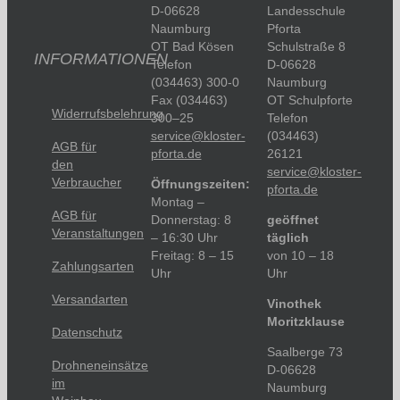
D-06628
Landesschule
Naumburg
Pforta
OT Bad Kösen
Schulstraße 8
INFORMATIONEN
Telefon
D-06628
(034463) 300-0
Naumburg
Fax (034463)
OT Schulpforte
Widerrufsbelehrung
300–25
Telefon
service@kloster-
(034463)
AGB für
pforta.de
26121
den
service@kloster-
Verbraucher
Öffnungszeiten:
pforta.de
Montag –
AGB für
Donnerstag: 8
geöffnet
Veranstaltungen
– 16:30 Uhr
täglich
Freitag: 8 – 15
von 10 – 18
Zahlungsarten
Uhr
Uhr
Versandarten
Vinothek
Moritzklause
Datenschutz
Saalberge 73
Drohneneinsätze
D-06628
im
Naumburg