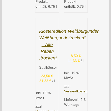
Produkt
Produkt
enthält: 6,75
l
enthält: 0,75
l
Klosteredition
Weißburgunder
Weißburgunder
„trocken“
– Alte
Reben
8,50
€
„trocken“
11,33
€
/
l
Saalhäuser
inkl. 19 %
23,50
€
MwSt.
31,33
€
/
l
zzgl.
Versandkosten
inkl. 19 %
MwSt.
Lieferzeit:
2-3
Werktage
zzgl.