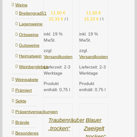
Weine
11,50
€
11,50
€
Breitengrad51
15,33
€
/
l
15,33
€
/
l
Lagenweine
inkl. 19 %
inkl. 19 %
Ortsweine
MwSt.
MwSt.
Gutsweine
zzgl.
zzgl.
Heimatwein
Versandkosten
Versandkosten
Weinbergleben
Lieferzeit:
2-3
Lieferzeit:
2-3
Werktage
Werktage
Weinpakete
Produkt
Produkt
enthält: 0,75
l
enthält: 0,75
l
Prämiert
Sekte
Präsentverpackungen
Traubenräuber
Blauer
Brände
„trocken“
Zweigelt
Besonderes
„trocken“