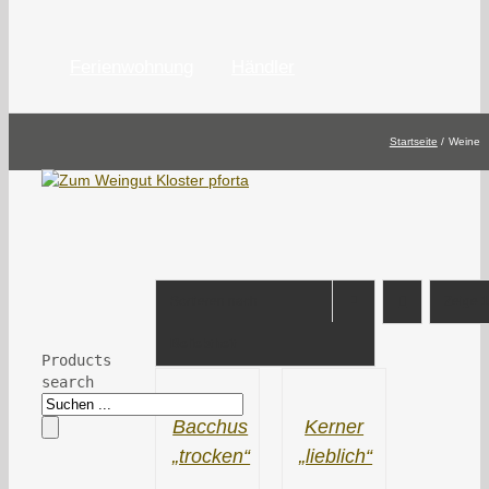
Ferienwohnung
Händler
Startseite
Weine
Sortieren nach
Zeige
1
Beliebtheit
Products
search
Bacchus
Kerner
„trocken“
„lieblich“