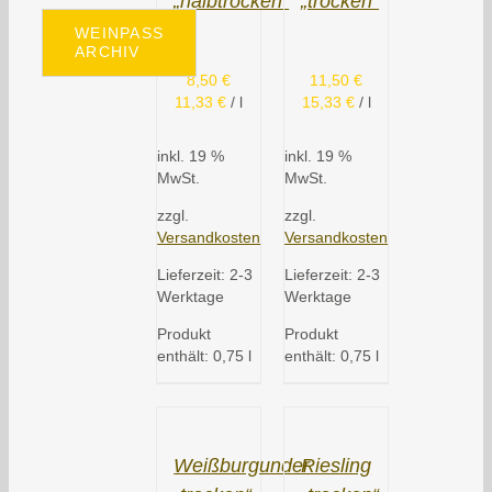
„halbtrocken“
„trocken“
WEINPASS
ARCHIV
8,50
€
11,50
€
11,33
€
/
l
15,33
€
/
l
inkl. 19 %
inkl. 19 %
MwSt.
MwSt.
zzgl.
zzgl.
Versandkosten
Versandkosten
Lieferzeit:
2-3
Lieferzeit:
2-3
Werktage
Werktage
Produkt
Produkt
enthält: 0,75
l
enthält: 0,75
l
Weißburgunder
Riesling