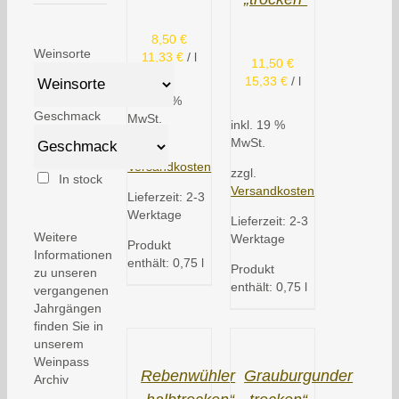
8,50
€
Weinsorte
11,33
€
/
l
11,50
€
15,33
€
/
l
inkl. 19 %
Geschmack
MwSt.
inkl. 19 %
MwSt.
zzgl.
Versandkosten
zzgl.
In stock
Versandkosten
Lieferzeit:
2-3
Werktage
Lieferzeit:
2-3
Weitere
Werktage
Produkt
Informationen
enthält: 0,75
l
Produkt
zu unseren
enthält: 0,75
l
vergangenen
Jahrgängen
finden Sie in
unserem
Weinpass
Rebenwühler
Grauburgunder
Archiv