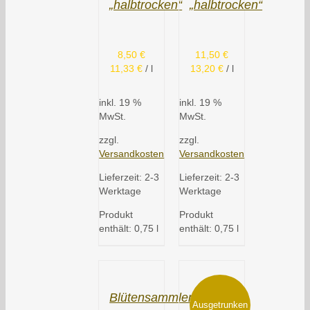
„halbtrocken“
„halbtrocken“
8,50
€
11,50
€
11,33
€
/
l
13,20
€
/
l
inkl. 19 %
inkl. 19 %
MwSt.
MwSt.
zzgl.
zzgl.
Versandkosten
Versandkosten
Lieferzeit:
2-3
Lieferzeit:
2-3
Werktage
Werktage
Produkt
Produkt
enthält: 0,75
l
enthält: 0,75
l
Blütensammler
Blauer
Ausgetrunken