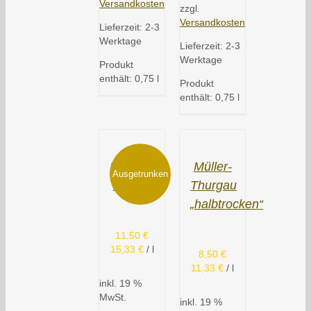
Versandkosten
zzgl.
Versandkosten
Lieferzeit:
2-3
Werktage
Lieferzeit:
2-3
Werktage
Produkt
enthält: 0,75
l
Produkt
enthält: 0,75
l
Dornfelder
Müller-
Ausgetrunken
lieblich
Thurgau
„halbtrocken“
11,50
€
15,33
€
/
l
8,50
€
11,33
€
/
l
inkl. 19 %
MwSt.
inkl. 19 %