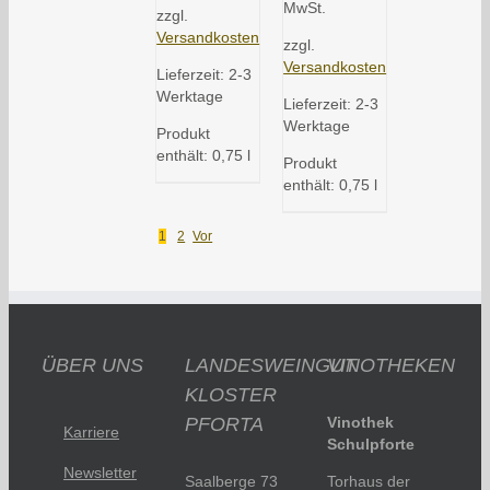
MwSt.
zzgl.
Versandkosten
zzgl.
Versandkosten
Lieferzeit:
2-3
Werktage
Lieferzeit:
2-3
Werktage
Produkt
enthält: 0,75
l
Produkt
enthält: 0,75
l
1
2
Vor
ÜBER UNS
LANDESWEINGUT
VINOTHEKEN
KLOSTER
PFORTA
Vinothek
Karriere
Schulpforte
Newsletter
Saalberge 73
Torhaus der