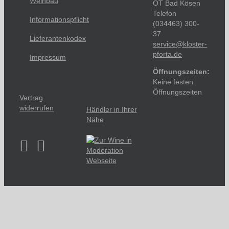
Weinbau
OT Bad Kösen
Telefon
Informationspflicht
(034463) 300-
37
Lieferantenkodex
service@kloster-
pforta.de
Impressum
Öffnungszeiten:
Keine festen
Öffnungszeiten
Vertrag
widerrufen
Händler in Ihrer
Nähe